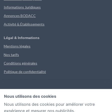
Informations Juridiques
Annonces BODACC
Activité & Établissements
Légal & Informations
Mentions légales
Nos tarifs
Conditions générales
Politique de confidentialité
Paramètres des cookies
Mon Compte
Nous utilisons des cookies
Connectez-vous pour voir vos recherches et données
Nous utilisons des cookies pour améliorer votre
sauvegardées.
expérience et mesurer nos publicités.