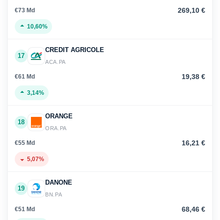
269,10 €
€73 Md
10,60%
CREDIT AGRICOLE
17
ACA.PA
19,38 €
€61 Md
3,14%
ORANGE
18
ORA.PA
16,21 €
€55 Md
5,07%
DANONE
19
BN.PA
68,46 €
€51 Md