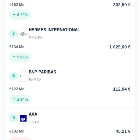
302,50 €
€162 Md
6,29%
HERMES INTERNATIONAL
7
RMS.PA
1 629,00 €
€134 Md
5,06%
BNP PARIBAS
8
BNP.PA
112,04 €
€122 Md
2,94%
AXA
9
CS.PA
45,21 €
€102 Md