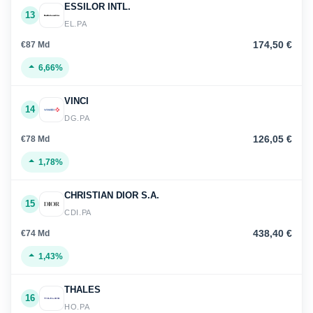
ESSILOR INTL.
13
EL.PA
174,50 €
€87 Md
6,66%
VINCI
14
DG.PA
126,05 €
€78 Md
1,78%
CHRISTIAN DIOR S.A.
15
CDI.PA
438,40 €
€74 Md
1,43%
THALES
16
HO.PA