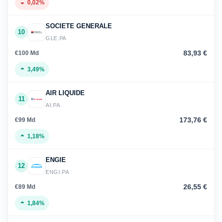
0,02%
SOCIETE GENERALE
10
GLE.PA
83,93 €
€100 Md
3,49%
AIR LIQUIDE
11
AI.PA
173,76 €
€99 Md
1,18%
ENGIE
12
ENGI.PA
26,55 €
€89 Md
1,84%