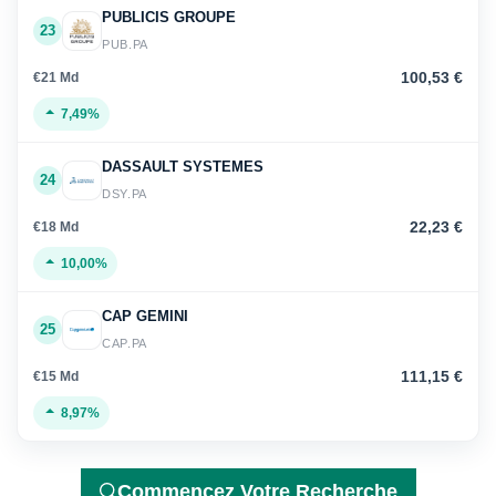
PUBLICIS GROUPE
23
PUB.PA
100,53 €
€21 Md
7,49%
DASSAULT SYSTEMES
24
DSY.PA
22,23 €
€18 Md
10,00%
CAP GEMINI
25
CAP.PA
111,15 €
€15 Md
8,97%
Commencez Votre Recherche