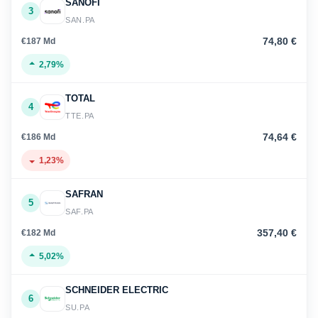
SANOFI
3
SAN.PA
74,80 €
€187 Md
2,79%
TOTAL
4
TTE.PA
74,64 €
€186 Md
1,23%
SAFRAN
5
SAF.PA
357,40 €
€182 Md
5,02%
SCHNEIDER ELECTRIC
6
SU.PA