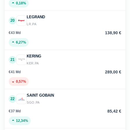
0,18%
LEGRAND
20
LR.PA
138,90 €
€43 Md
6,27%
KERING
21
KER.PA
289,00 €
€41 Md
0,57%
SAINT GOBAIN
22
SGO.PA
85,42 €
€37 Md
12,34%